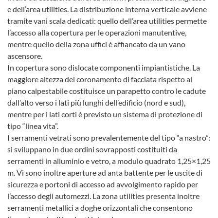
e dell’area utilities. La distribuzione interna verticale avviene
tramite vani scala dedicati: quello dell’area utilities permette
l’accesso alla copertura per le operazioni manutentive,
mentre quello della zona uffici è affiancato da un vano
ascensore.
In copertura sono dislocate componenti impiantistiche. La
maggiore altezza del coronamento di facciata rispetto al
piano calpestabile costituisce un parapetto contro le cadute
dall’alto verso i lati più lunghi dell’edificio (nord e sud),
mentre per i lati corti è previsto un sistema di protezione di
tipo “linea vita”.
I serramenti vetrati sono prevalentemente del tipo “a nastro”:
si sviluppano in due ordini sovrapposti costituiti da
serramenti in alluminio e vetro, a modulo quadrato 1,25×1,25
m. Vi sono inoltre aperture ad anta battente per le uscite di
sicurezza e portoni di accesso ad avvolgimento rapido per
l’accesso degli automezzi. La zona utilities presenta inoltre
serramenti metallici a doghe orizzontali che consentono