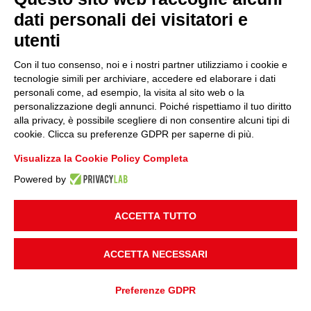
dati personali dei visitatori e
utenti
Con il tuo consenso, noi e i nostri partner utilizziamo i cookie e
tecnologie simili per archiviare, accedere ed elaborare i dati
personali come, ad esempio, la visita al sito web o la
personalizzazione degli annunci. Poiché rispettiamo il tuo diritto
alla privacy, è possibile scegliere di non consentire alcuni tipi di
cookie. Clicca su preferenze GDPR per saperne di più.
Visualizza la Cookie Policy Completa
Quadrio Costruzioni s.p.a.
Powered by
Largo Maurizio Quadrio, 2
ACCETTA TUTTO
23017 Morbegno (SO)
P.IVA 00558440145
ACCETTA NECESSARI
Società soggetta all’attività di direzione e coordinamento amministrativo e finanziario della
Preferenze GDPR
Quattro Febbraio S.a.p.a. di Maurizio Quadrio iscritta al Registro Imprese di Milano al n.
13988910967