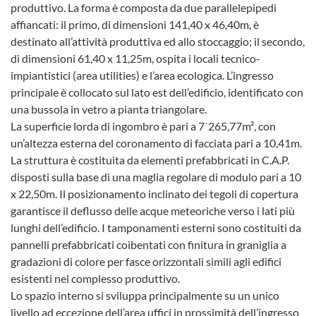
produttivo. La forma è composta da due parallelepipedi
affiancati: il primo, di dimensioni 141,40 x 46,40m, è
destinato all’attività produttiva ed allo stoccaggio; il secondo,
di dimensioni 61,40 x 11,25m, ospita i locali tecnico-
impiantistici (area utilities) e l’area ecologica. L’ingresso
principale è collocato sul lato est dell’edificio, identificato con
una bussola in vetro a pianta triangolare.
La superficie lorda di ingombro è pari a 7˙265,77m², con
un’altezza esterna del coronamento di facciata pari a 10,41m.
La struttura è costituita da elementi prefabbricati in C.A.P.
disposti sulla base di una maglia regolare di modulo pari a 10
x 22,50m. Il posizionamento inclinato dei tegoli di copertura
garantisce il deflusso delle acque meteoriche verso i lati più
lunghi dell’edificio. I tamponamenti esterni sono costituiti da
pannelli prefabbricati coibentati con finitura in graniglia a
gradazioni di colore per fasce orizzontali simili agli edifici
esistenti nel complesso produttivo.
Lo spazio interno si sviluppa principalmente su un unico
livello ad eccezione dell’area uffici in prossimità dell’ingresso